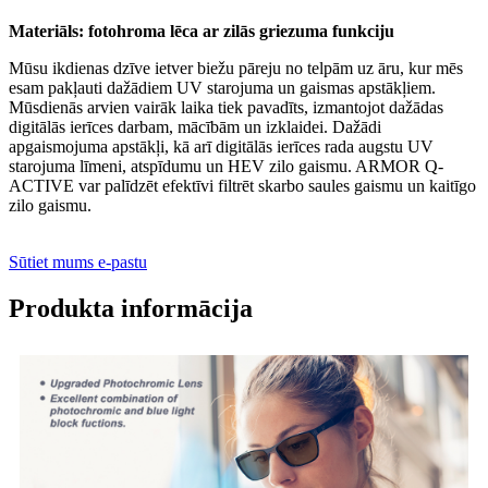
Materiāls: fotohroma lēca ar zilās griezuma funkciju
Mūsu ikdienas dzīve ietver biežu pāreju no telpām uz āru, kur mēs
esam pakļauti dažādiem UV starojuma un gaismas apstākļiem.
Mūsdienās arvien vairāk laika tiek pavadīts, izmantojot dažādas
digitālās ierīces darbam, mācībām un izklaidei. Dažādi
apgaismojuma apstākļi, kā arī digitālās ierīces rada augstu UV
starojuma līmeni, atspīdumu un HEV zilo gaismu. ARMOR Q-
ACTIVE var palīdzēt efektīvi filtrēt skarbo saules gaismu un kaitīgo
zilo gaismu.
Sūtiet mums e-pastu
Produkta informācija