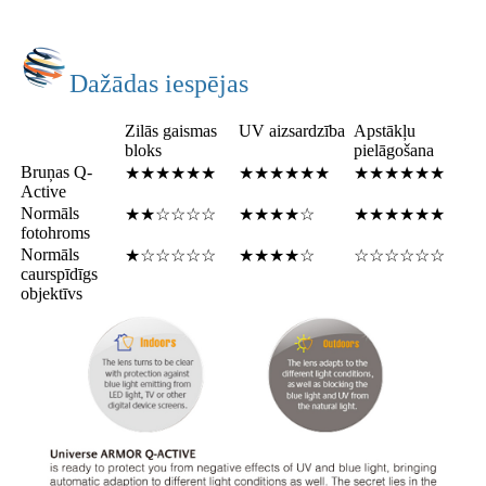
Dažādas iespējas
Zilās gaismas
UV aizsardzība
Apstākļu
bloks
pielāgošana
Bruņas Q-
★★★★★★
★★★★★★
★★★★★★
Active
Normāls
★★☆☆☆☆
★★★★☆
★★★★★★
fotohroms
Normāls
★☆☆☆☆☆
★★★★☆
☆☆☆☆☆☆
caurspīdīgs
objektīvs