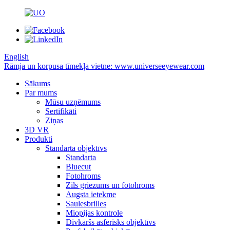
English
Rāmja un korpusa tīmekļa vietne: www.universeeyewear.com
Sākums
Par mums
Mūsu uzņēmums
Sertifikāti
Ziņas
3D VR
Produkti
Standarta objektīvs
Standarta
Bluecut
Fotohroms
Zils griezums un fotohroms
Augsta ietekme
Saulesbrilles
Miopijas kontrole
Divkāršs asfērisks objektīvs