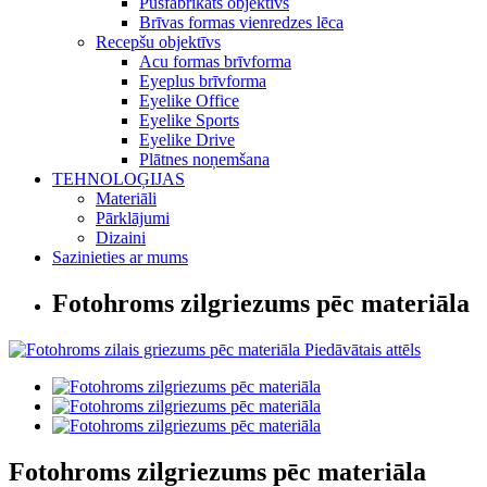
Pusfabrikāts objektīvs
Brīvas formas vienredzes lēca
Recepšu objektīvs
Acu formas brīvforma
Eyeplus brīvforma
Eyelike Office
Eyelike Sports
Eyelike Drive
Plātnes noņemšana
TEHNOLOĢIJAS
Materiāli
Pārklājumi
Dizaini
Sazinieties ar mums
Fotohroms zilgriezums pēc materiāla
Fotohroms zilgriezums pēc materiāla