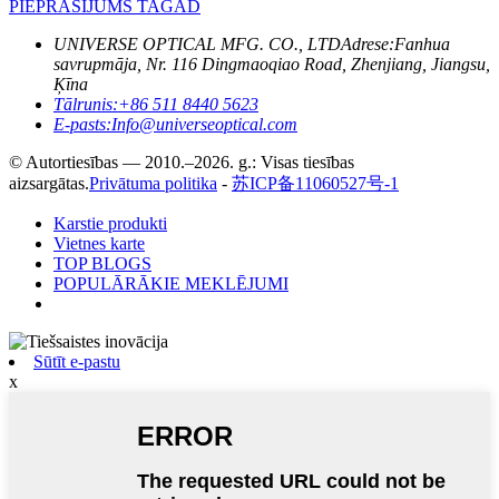
PIEPRASĪJUMS TAGAD
UNIVERSE OPTICAL MFG. CO., LTD
Adrese:
Fanhua
savrupmāja, Nr. 116 Dingmaoqiao Road, Zhenjiang, Jiangsu,
Ķīna
Tālrunis:
+86 511 8440 5623
E-pasts:
Info@universeoptical.com
© Autortiesības — 2010.–2026. g.: Visas tiesības
aizsargātas.
Privātuma politika
-
苏ICP备11060527号-1
Karstie produkti
Vietnes karte
TOP BLOGS
POPULĀRĀKIE MEKLĒJUMI
Sūtīt e-pastu
x