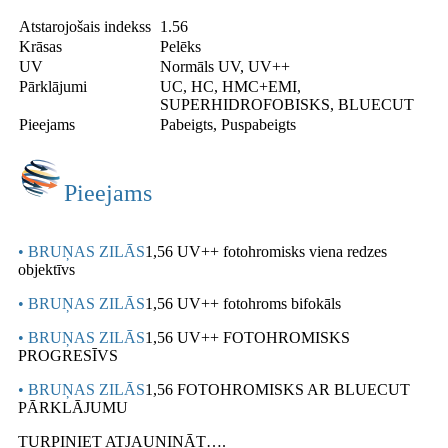
Atstarojošais indekss
1.56
Krāsas
Pelēks
UV
Normāls UV, UV++
Pārklājumi
UC, HC, HMC+EMI,
SUPERHIDROFOBISKS, BLUECUT
Pieejams
Pabeigts, Puspabeigts
Pieejams
• BRUŅAS ZILĀS
1,56 UV++ fotohromisks viena redzes
objektīvs
• BRUŅAS ZILĀS
1,56 UV++ fotohroms bifokāls
• BRUŅAS ZILĀS
1,56 UV++ FOTOHROMISKS
PROGRESĪVS
• BRUŅAS ZILĀS
1,56 FOTOHROMISKS AR BLUECUT
PĀRKLĀJUMU
TURPINIET ATJAUNINĀT….