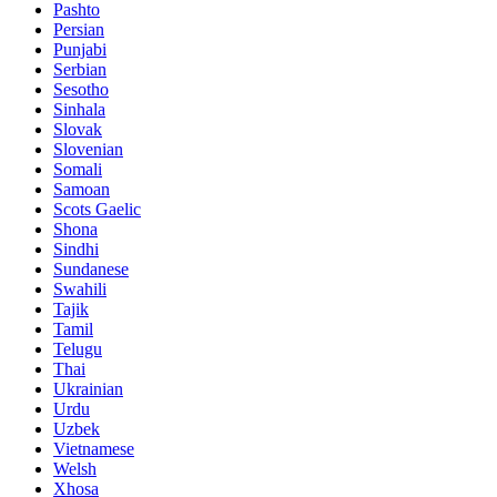
Pashto
Persian
Punjabi
Serbian
Sesotho
Sinhala
Slovak
Slovenian
Somali
Samoan
Scots Gaelic
Shona
Sindhi
Sundanese
Swahili
Tajik
Tamil
Telugu
Thai
Ukrainian
Urdu
Uzbek
Vietnamese
Welsh
Xhosa